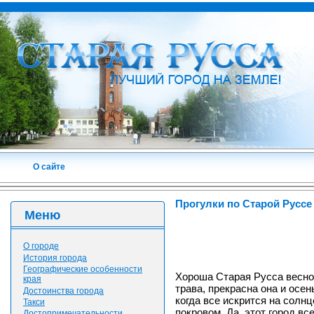
О сайте
Прогулки по Старой Руссе
Меню
О городе
История города
Географические особенности
Хороша Старая Русса весной
края
трава, прекрасна она и осен
Достоинства города
когда все искрится на солн
Такси
покровом. Да, этот город вс
Достопримечательности