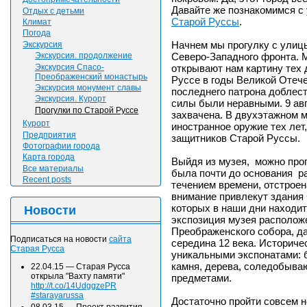
Давайте же познакомимся с
Отдых с детьми
Старой Руссы
.
Климат
Погода
Начнем мы прогулку с улиц
Экскурсия
Северо-Западного фронта. 
Экскурсия. продолжение
Экскурсия Спасо-
открывают нам картину тех 
Преображенский монастырь
Руссе в годы Великой Отеч
Экскурсия монумент славы
последнего патрона доблест
Экскурсия. Курорт
силы были неравными. 9 авг
Прогулки по Старой Руссе
захвачена. В двухэтажном м
Курорт
иностранное оружие тех лет
Предприятия
защитников Старой Руссы.
Фотографии города
Карта города
Выйдя из музея, можно прог
Все материалы
была почти до основания ра
Recent posts
течением времени, отстроен
внимание привлекут здания
которых в наши дни находи
Новости
экспозиция музея располож
Преображенского собора, да
Подписаться на новости
сайта
середина 12 века. Историче
Старая Русса
уникальными экспонатами: 
камня, дерева, соледобыва
22.04.15
—
Старая Русса
открыла "Вахту памяти"
предметами.
http://t.co/14UdggzePR
#starayarussa
Достаточно пройти совсем н