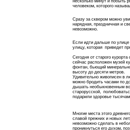
несколько минут и побыть 
человеком, которого называ
Сразу за сквером можно уви
нарядная, праздничная и све
невозможно.
Если идти дальше по улице
улицу, которая приведет пр
Сегодня от старого курорта
сейчас расположен музей к
фонтан, бьющий минерально
высоту до десяти метров.
Удивительно живописен в лю
можно бродить часами по до
дышать необыкновенным во
старорусской, полюбоватьс
подарили здоровье тысячам
Многие места этого древнег
славой прежних и новых лет
невозможно сделать в небол
проникнуться его духом, по