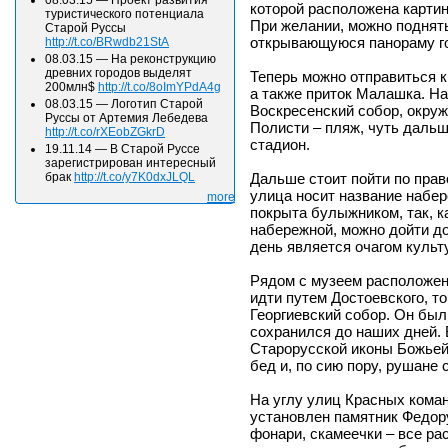
08.03.15
—
Проект развития
которой расположена картин
туристического потенциала
При желании, можно поднят
Старой Руссы
открывающуюся панораму г
http://t.co/BRwdb21StA
08.03.15
—
На реконструкцию
древних городов выделят
Теперь можно отправиться к 
200млн$
http://t.co/8oImYPdA4g
а также приток Малашка. На
08.03.15
—
Логотип Старой
Воскресенский собор, окру
Руссы от Артемия Лебедева
Полисти – пляж, чуть дальш
http://t.co/rXEobZGkrD
стадион.
19.11.14
—
В Старой Руссе
зарегистрирован интересный
Дальше стоит пойти по прав
брак
http://t.co/y7K0dxJLQL
улица носит название набер
more
покрыта булыжником, так, ка
набережной, можно дойти до
день является очагом культ
Рядом с музеем расположен
идти путем Достоевского, т
Георгиевский собор. Он был 
сохранился до наших дней. 
Старорусской иконы Божьей 
бед и, по сию пору, рушане 
На углу улиц Красных коман
установлен памятник Федор
фонари, скамеечки – все рас