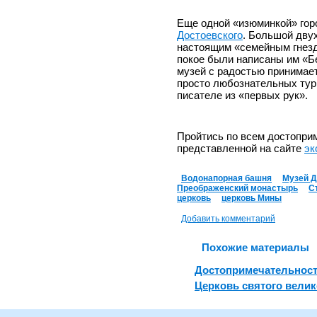
Еще одной «изюминкой» гор
Достоевского
. Большой дву
настоящим «семейным гнезд
покое были написаны им «Б
музей с радостью принимает
просто любознательных тури
писателе из «первых рук».
Пройтись по всем достопри
представленной на сайте
эк
Водонапорная башня
Музей Д
Преображенский монастырь
С
церковь
церковь Мины
Добавить комментарий
Похожие материалы
Достопримечательност
Церковь святого вели