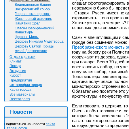
спешат сфотографировать в 
Водонапорная башня
невозможно было бы предст
Воскресенский собор
Старая Русса имеет не одн
Георгиевская церковь
скромничать – она просто «
Живоносный источник
Хотите узнать, о чем речь
Памятник Орел
основных достопримечател
Спасо-Преображенский
монастырь
Самым впечатляющим и сам
Церковь Мины
Церковь Николая Чудотворца
городе без сомнения можно
Церковь Святой Троицы
Преображенского монастыр
музей Достоевского
году на берегу реки Полисти
сооружают из дерева, однак
Отдых с детьми
при пожаре. Всего 70 дней 
Климат
Погода
восстановить собор, но уже 
Экскурсия
получился собор, красивый 
Курорт
Тогда мастера решили пристр
Предприятия
картина получилась полной
Фотографии города
монастырских строений во г
Карта города
Обязательно посетите это 
Все материалы
архитектуры и почувствуйте
Recent posts
Если говорить о церквях, т
Очень любят горожане и гос
Новости
которая была возведена в 1
на стенах которого сохрани
Подписаться на новости
сайта
которую делали стародавни
Старая Русса