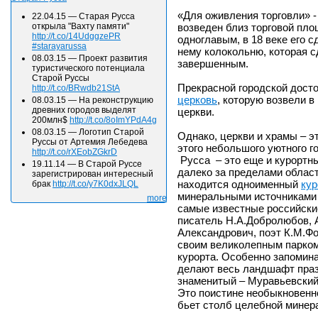
«Для оживления торговли» -
22.04.15
—
Старая Русса
возведен близ торговой пл
открыла "Вахту памяти"
http://t.co/14UdggzePR
одноглавым, в 18 веке его с
#starayarussa
нему колокольню, которая 
08.03.15
—
Проект развития
завершенным.
туристического потенциала
Старой Руссы
Прекрасной городской дост
http://t.co/BRwdb21StA
церковь
, которую возвели 
08.03.15
—
На реконструкцию
древних городов выделят
церкви.
200млн$
http://t.co/8oImYPdA4g
08.03.15
—
Логотип Старой
Однако, церкви и храмы – э
Руссы от Артемия Лебедева
этого небольшого уютного г
http://t.co/rXEobZGkrD
Русса – это еще и курортны
19.11.14
—
В Старой Руссе
далеко за пределами област
зарегистрирован интересный
находится одноименный
кур
брак
http://t.co/y7K0dxJLQL
минеральными источниками и
more
самые известные российски
писатель Н.А.Добролюбов, 
Александрович, поэт К.М.Фо
своим великолепным парком
курорта. Особенно запоми
делают весь ландшафт пра
знаменитый – Муравьевский 
Это поистине необыкновенно
бьет столб целебной минера